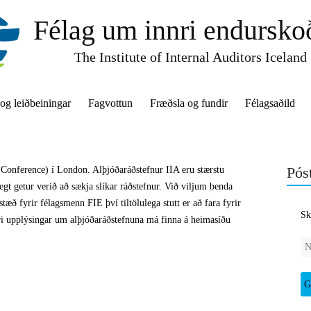
Félag um innri endursko
The Institute of Internal Auditors Iceland
 og leiðbeiningar
Fagvottun
Fræðsla og fundir
Félagsaðild
Póst
al Conference) í London. Alþjóðaráðstefnur IIA eru stærstu
gt getur verið að sækja slíkar ráðstefnur. Við viljum benda
tæð fyrir félagsmenn FIE því tiltölulega stutt er að fara fyrir
Sk
ri upplýsingar um alþjóðaráðstefnuna má finna á heimasíðu