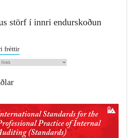
us störf í innri endurskoðun
i fréttir
ðlar