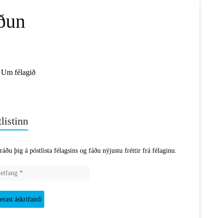
ðun
Um félagið
listinn
ráðu þig á póstlista félagsins og fáðu nýjustu fréttir frá félaginu.