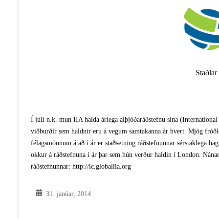
Skip
to
content
Staðlar
Í júlí n.k. mun IIA halda árlega alþjóðaráðstefnu sína (Internation
viðburðir sem haldnir eru á vegum samtakanna ár hvert. Mjög fróðle
félagsmönnum á að í ár er staðsetning ráðstefnunnar sérstaklega hags
okkur á ráðstefnuna í ár þar sem hún verður haldin í London. Nána
ráðstefnunnar: http://ic.globaliia.org
31. janúar, 2014