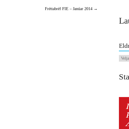
Fréttabréf FIE – Janúar 2014
→
La
Eldr
Eldri
fréttir
Sta