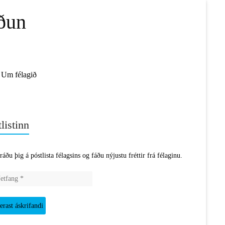
ðun
Um félagið
listinn
ráðu þig á póstlista félagsins og fáðu nýjustu fréttir frá félaginu.