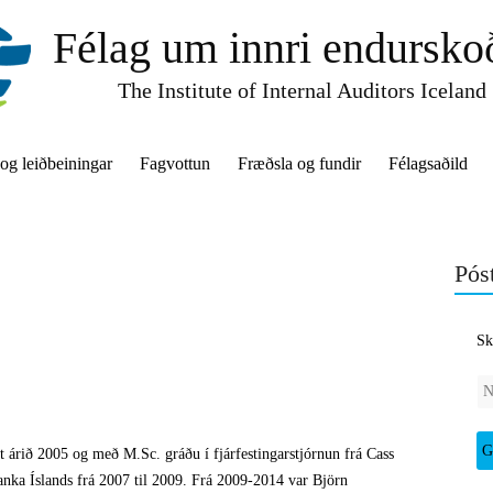
Félag um innri endursko
The Institute of Internal Auditors Iceland
 og leiðbeiningar
Fagvottun
Fræðsla og fundir
Félagsaðild
Póst
Sk
t árið 2005 og með M.Sc. gráðu í fjárfestingarstjórnun frá Cass
anka Íslands frá 2007 til 2009. Frá 2009-2014 var Björn