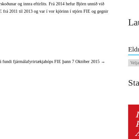
koðunar og innra eftirlits. Frá 2014 hefur Björn unnið við
frá 2011 til 2013 og var í vor kjörinn í stjórn FIE og gegnir
La
Eldr
á fundi fjármálafyrirtækjahóps FIE þann 7 Október 2015
→
Eldri
fréttir
Sta