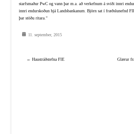
starfsmaður PwC og vann þar m.a. að verkefnum á sviði innri endurs
innri endurskoðun hjá Landsbankanum. Björn sat í fræðslunefnd FIE 
þar stöðu ritara.“
11. september, 2015
←
Haustráðstefna FIE
Glærur fr