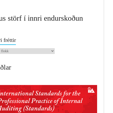
us störf í innri endurskoðun
i fréttir
ðlar