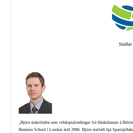
Skip
to
content
Staðlar
„Björn útskrifaðist sem viðskiptafræðingur frá Háskólanum á Bifrös
Business School í London árið 2006. Björn starfaði hjá Sparisjóðab