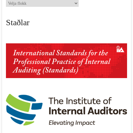
Eldri
fréttir
Staðlar