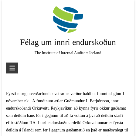
Skip
to
content
Félag um innri endurskoðun
The Institute of Internal Auditors Iceland
Fyrsti morgunverðarfundur vetrarins verður haldinn fimmtudaginn 1.
nóvember nk. Á fundinum ætlar Guðmundur I. Berþórsson, innri
endurskoðandi Orkuveitu Reykjavíkur, að kynna fyrir okkur gæðamat
sem deildin hans fór í gegnum til að fá vottun á því að deildin starfi
eftir stöðlum IIA. Innri endurskoðunardeild Orkuveitunnar er fyrsta
deildin á Íslandi sem fer í gegnum gæðamatið en það er nauðsynlegt til