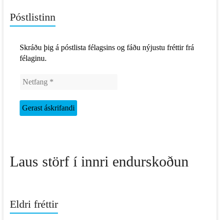
Póstlistinn
Skráðu þig á póstlista félagsins og fáðu nýjustu fréttir frá
félaginu.
Laus störf í innri endurskoðun
Eldri fréttir