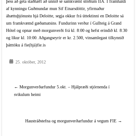
þess að geta staðhæft að unnið sé samkvæmt stöðlum IIA. Í framhaldi
af kynningu Guðmundar mun Sif Einarsdóttir, yfirmaður
áhættuþjónustu hjá Deloitte, segja okkur frá úttektinni en Deloitte sá
um framkvæmd gæðamatsins. Fundurinn verður í Gullteig á Grand
Hótel og opnar með morgunverði frá kl. 8:00 og hefst erindið kl. 8:30
og líkur kl. 10:00. Aðgangseyrir er kr. 2.500, vinsamlegast tilkynnið
þátttöku á
fie(hjá)fie.is
25. október, 2012
←
Morgunverðarfundur 5.okt. – Hjálpræði stjórnenda í
svikulum heimi
Haustráðstefna og morgunverðarfundur á vegum FIE
→