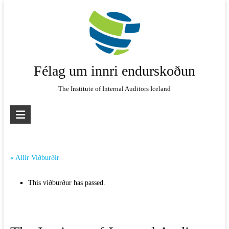
Skip
to
content
Félag um innri endurskoðun
The Institute of Internal Auditors Iceland
« Allir Viðburðir
This viðburður has passed.