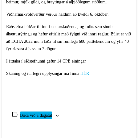
heimur, mjúk gildi, og breytingar á alþjóðlegum stöðlum.
Viðhafnarkvöldverður verður haldinn að kveldi 6. október.
Ráðstefna höfðar til innri endurskoðenda, og fólks sem sinnir
áhættustýringu og hefur eftirlit með fylgni við innri reglur. Búist er við
að ECIIA 2022 muni laða til sín rúmlega 600 þátttekendum og yfir 40
fyrirlesara á þessum 2 dögum.
Þátttaka í ráðstefnunni gefur 14 CPE einingar
Skáning og ítarlegri upplýsingar má finna
HÉR
Bæta við á dagatal