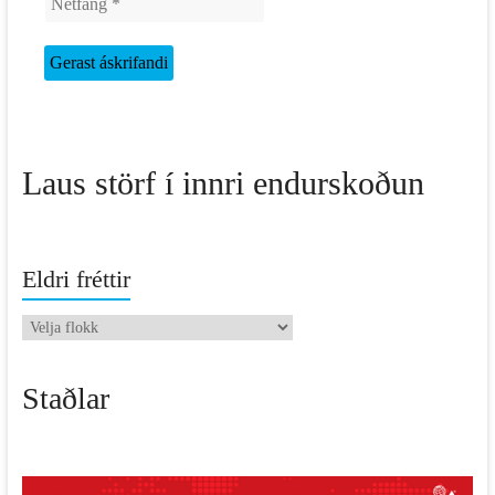
Laus störf í innri endurskoðun
Eldri fréttir
Eldri
fréttir
Staðlar