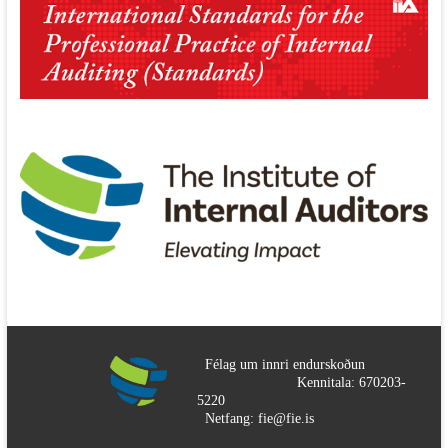
Félag um innri endurskoðun
Kennitala: 670203-
5220
Netfang: fie@fie.is