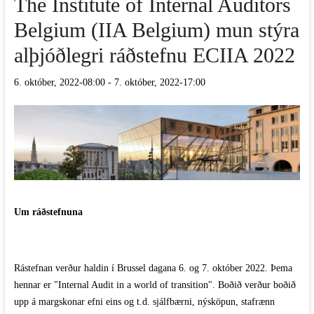
The Institute of Internal Auditors
Belgium (IIA Belgium) mun stýra
alþjóðlegri ráðstefnu ECIIA 2022
6. október, 2022-08:00
-
7. október, 2022-17:00
Um ráðstefnuna
Rástefnan verður haldin í Brussel dagana 6. og 7. október 2022. Þema
hennar er "Internal Audit in a world of transition". Boðið verður boðið
upp á margskonar efni eins og t.d. sjálfbærni, nýsköpun, stafrænn