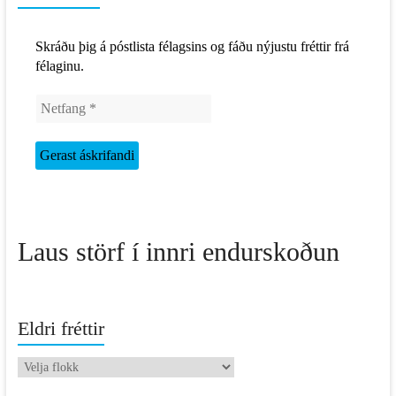
Skráðu þig á póstlista félagsins og fáðu nýjustu fréttir frá
félaginu.
Laus störf í innri endurskoðun
Eldri fréttir
Eldri
fréttir