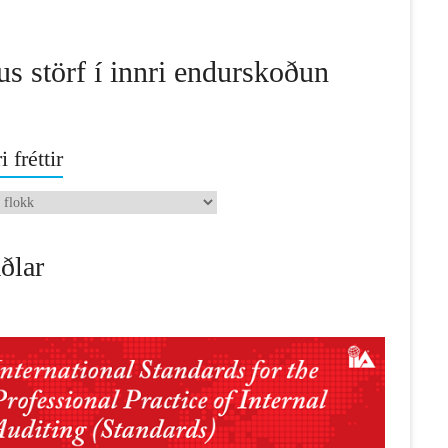
us störf í innri endurskoðun
i fréttir
ðlar