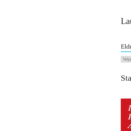
La
Eldr
Eldri
fréttir
Sta