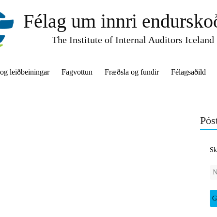
Félag um innri endursko
The Institute of Internal Auditors Iceland
 og leiðbeiningar
Fagvottun
Fræðsla og fundir
Félagsaðild
Póst
Sk