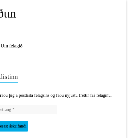
ðun
Um félagið
listinn
ráðu þig á póstlista félagsins og fáðu nýjustu fréttir frá félaginu.