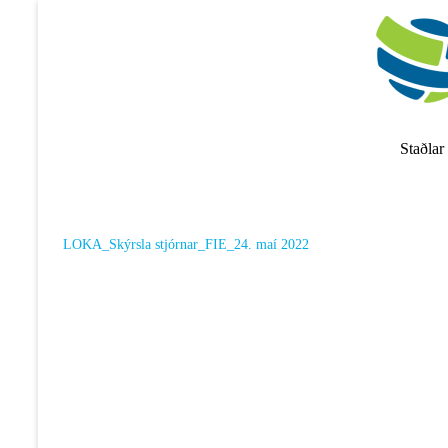
Skip
to
content
Staðlar
LOKA_Skýrsla stjórnar_FIE_24. maí 2022