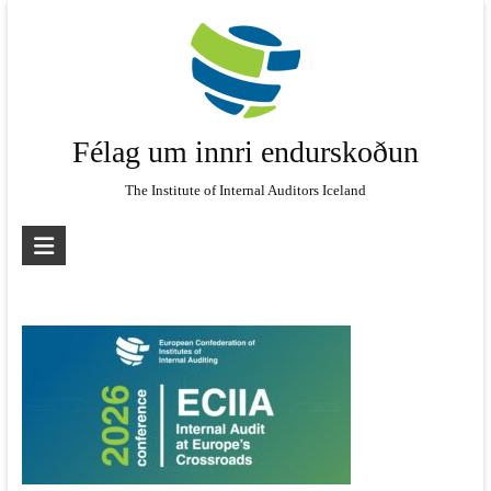
Skip
to
content
Félag um innri endurskoðun
The Institute of Internal Auditors Iceland