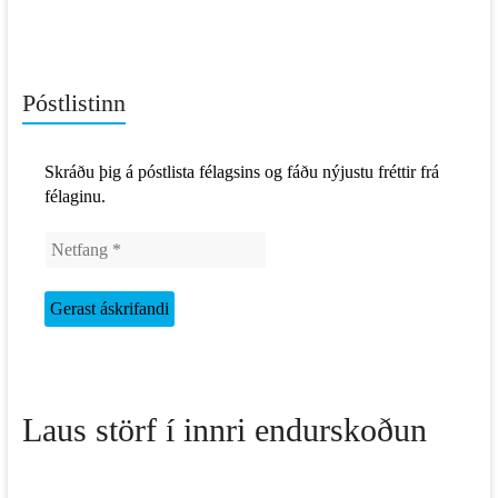
Póstlistinn
Skráðu þig á póstlista félagsins og fáðu nýjustu fréttir frá
félaginu.
Laus störf í innri endurskoðun