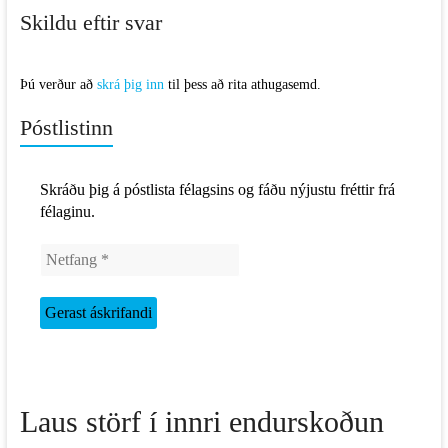
Skildu eftir svar
Þú verður að
skrá þig inn
til þess að rita athugasemd.
Póstlistinn
Skráðu þig á póstlista félagsins og fáðu nýjustu fréttir frá
félaginu.
Laus störf í innri endurskoðun