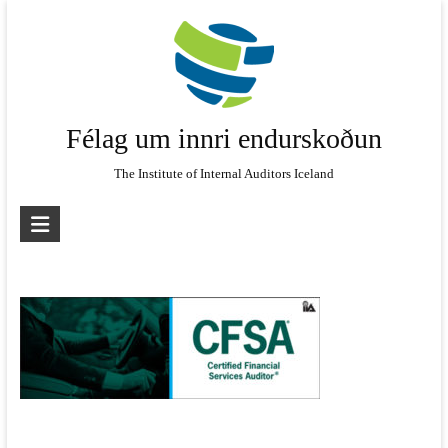
Skip
to
content
Félag um innri endurskoðun
The Institute of Internal Auditors Iceland