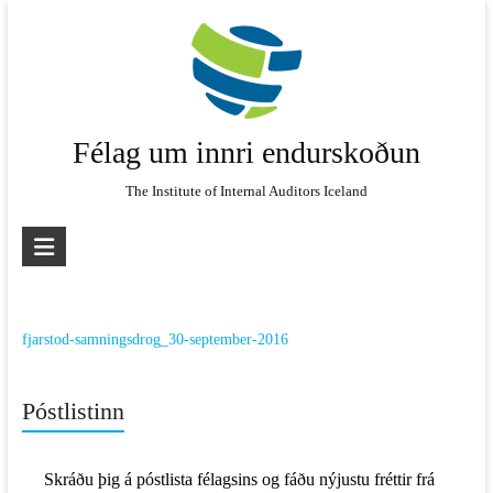
Skip
to
content
Félag um innri endurskoðun
The Institute of Internal Auditors Iceland
fjarstod-samningsdrog_30-september-2016
Póstlistinn
Skráðu þig á póstlista félagsins og fáðu nýjustu fréttir frá