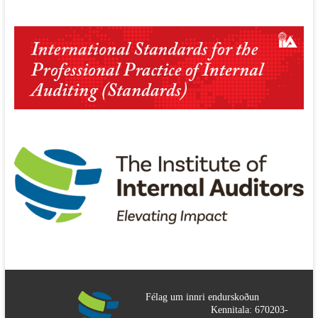
Félag um innri endurskoðun
Kennitala: 670203-