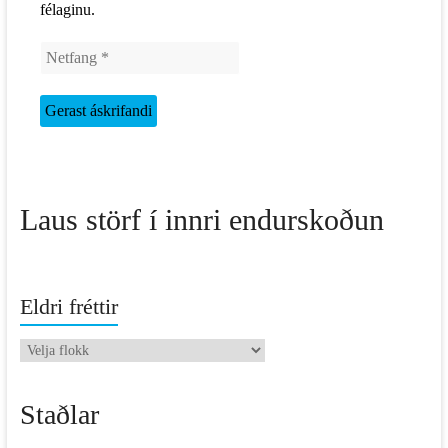
félaginu.
Laus störf í innri endurskoðun
Eldri fréttir
Eldri
fréttir
Staðlar