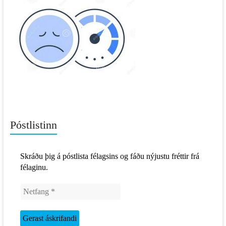
Póstlistinn
Skráðu þig á póstlista félagsins og fáðu nýjustu fréttir frá
félaginu.