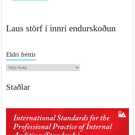
Laus störf í innri endurskoðun
Eldri fréttir
Eldri
fréttir
Staðlar