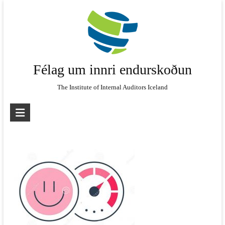
Skip
to
content
Félag um innri endurskoðun
The Institute of Internal Auditors Iceland