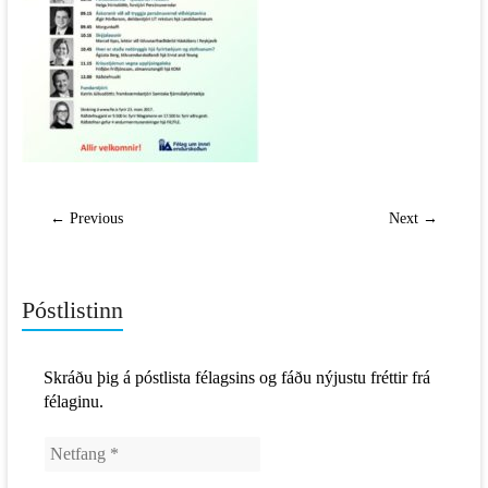
← Previous
Next →
Póstlistinn
Skráðu þig á póstlista félagsins og fáðu nýjustu fréttir frá
félaginu.