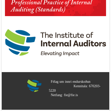
Félag um innri endurskoðun
Kennitala: 670203-
5220
Netfang: fie@fie.is