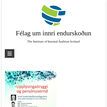
Skip
to
content
Félag um innri endurskoðun
The Institute of Internal Auditors Iceland