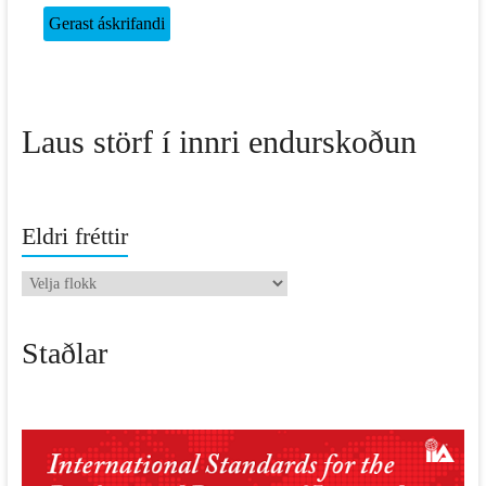
Laus störf í innri endurskoðun
Eldri fréttir
Eldri
fréttir
Staðlar