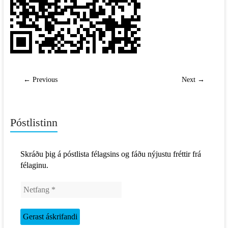
← Previous
Next →
Póstlistinn
Skráðu þig á póstlista félagsins og fáðu nýjustu fréttir frá
félaginu.