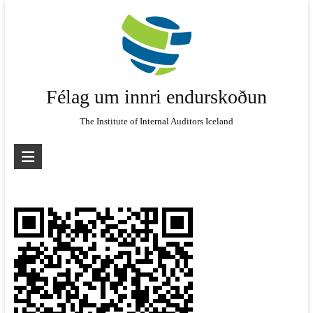
Skip
to
content
Félag um innri endurskoðun
The Institute of Internal Auditors Iceland