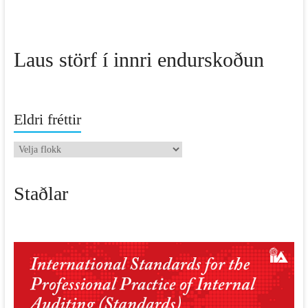
Laus störf í innri endurskoðun
Eldri fréttir
Eldri
fréttir
Staðlar