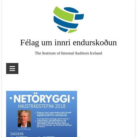
Skip
to
content
Félag um innri endurskoðun
The Institute of Internal Auditors Iceland