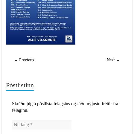
← Previous
Next →
Póstlistinn
Skráðu þig á póstlista félagsins og fáðu nýjustu fréttir frá
félaginu.