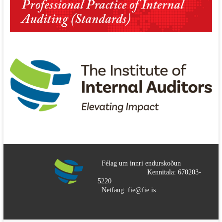
Félag um innri endurskoðun
Kennitala: 670203-
5220
Netfang: fie@fie.is