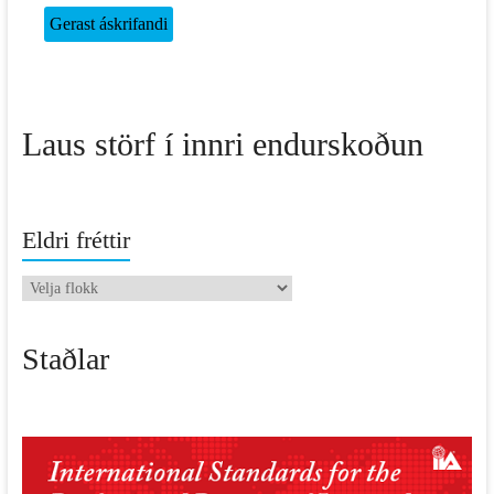
Laus störf í innri endurskoðun
Eldri fréttir
Eldri
fréttir
Staðlar