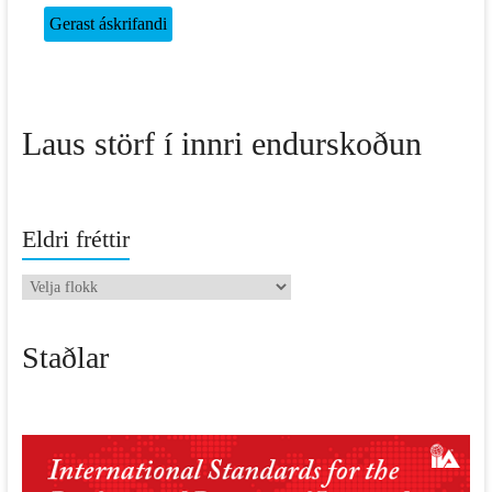
Laus störf í innri endurskoðun
Eldri fréttir
Eldri
fréttir
Staðlar