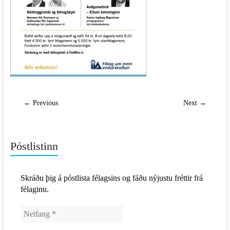
← Previous
Next →
Póstlistinn
Skráðu þig á póstlista félagsins og fáðu nýjustu fréttir frá
félaginu.