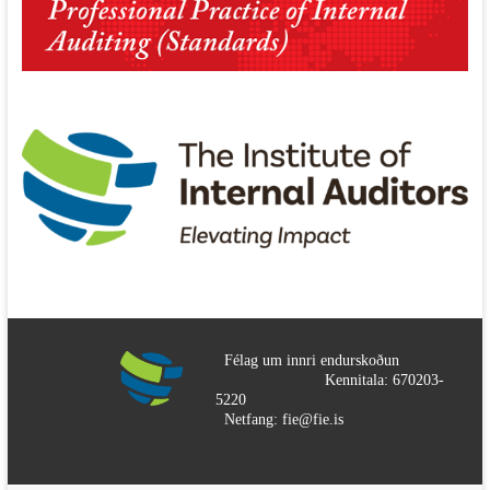
Félag um innri endurskoðun
Kennitala: 670203-
5220
Netfang: fie@fie.is