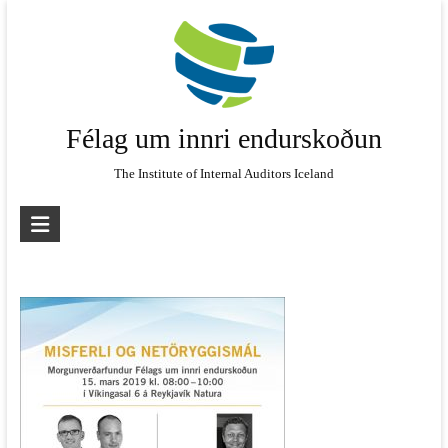
Skip
to
content
Félag um innri endurskoðun
The Institute of Internal Auditors Iceland