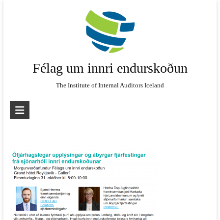
Skip
to
content
Félag um innri endurskoðun
The Institute of Internal Auditors Iceland