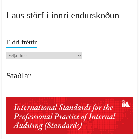
Laus störf í innri endurskoðun
Eldri fréttir
Eldri
fréttir
Staðlar