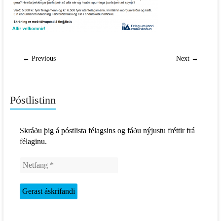
← Previous
Next →
Póstlistinn
Skráðu þig á póstlista félagsins og fáðu nýjustu fréttir frá
félaginu.