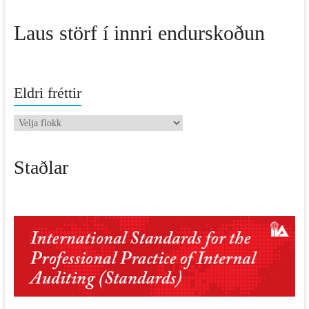
Laus störf í innri endurskoðun
Eldri fréttir
Eldri
fréttir
Staðlar