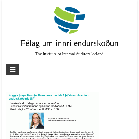
Skip
to
content
Félag um innri endurskoðun
The Institute of Internal Auditors Iceland