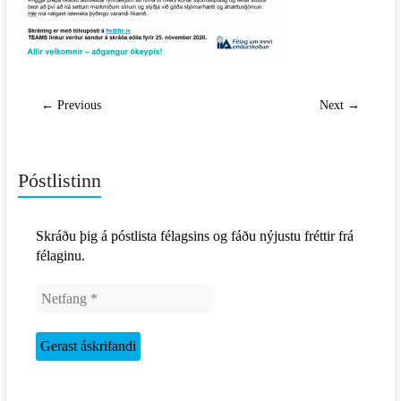
← Previous
Next →
Póstlistinn
Skráðu þig á póstlista félagsins og fáðu nýjustu fréttir frá
félaginu.