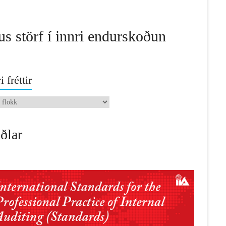
us störf í innri endurskoðun
i fréttir
ðlar