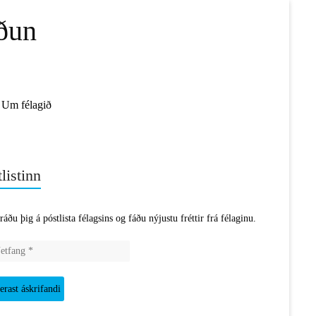
ðun
Um félagið
listinn
ráðu þig á póstlista félagsins og fáðu nýjustu fréttir frá félaginu.