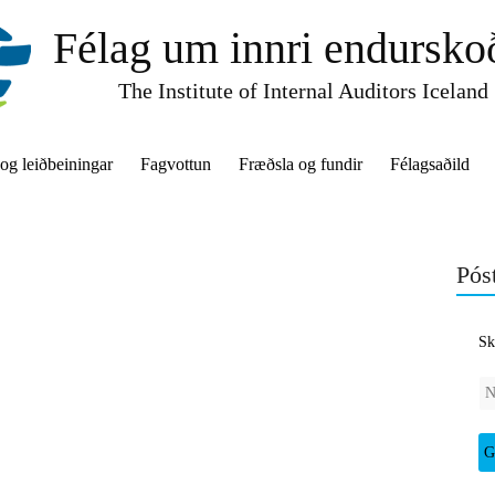
Félag um innri endursko
The Institute of Internal Auditors Iceland
 og leiðbeiningar
Fagvottun
Fræðsla og fundir
Félagsaðild
Póst
Sk