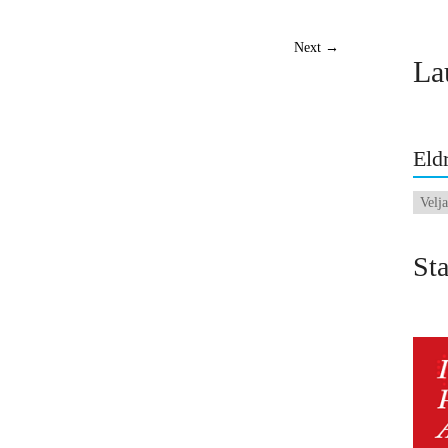
Next →
La
Eldr
Eldri
fréttir
Sta