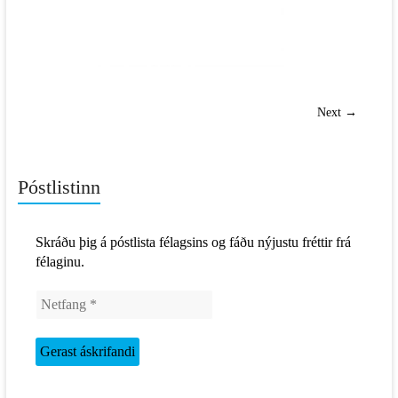
Next →
Póstlistinn
Skráðu þig á póstlista félagsins og fáðu nýjustu fréttir frá
félaginu.