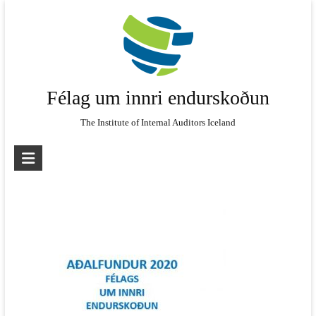
Skip
to
content
Félag um innri endurskoðun
The Institute of Internal Auditors Iceland