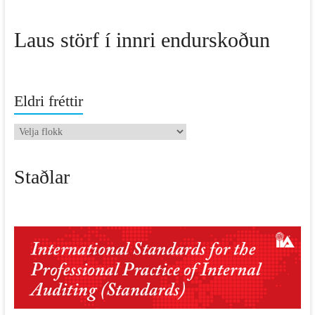
Laus störf í innri endurskoðun
Eldri fréttir
Eldri
fréttir
Staðlar