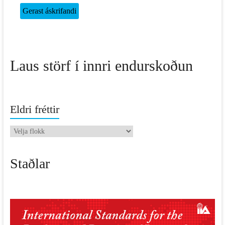
Laus störf í innri endurskoðun
Eldri fréttir
Eldri
fréttir
Staðlar