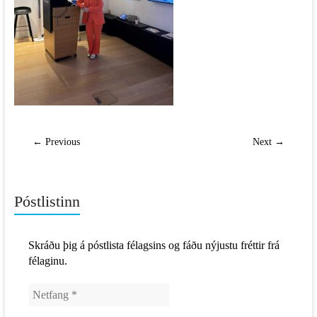
← Previous
Next →
Póstlistinn
Skráðu þig á póstlista félagsins og fáðu nýjustu fréttir frá
félaginu.