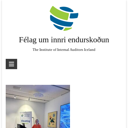
Skip
to
content
Félag um innri endurskoðun
The Institute of Internal Auditors Iceland