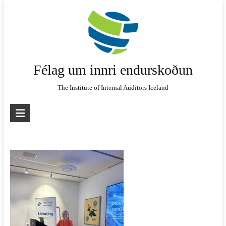
Skip
to
content
Félag um innri endurskoðun
The Institute of Internal Auditors Iceland