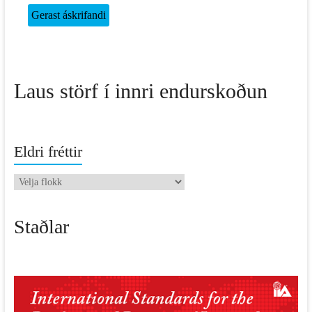
Laus störf í innri endurskoðun
Eldri fréttir
Eldri
fréttir
Staðlar