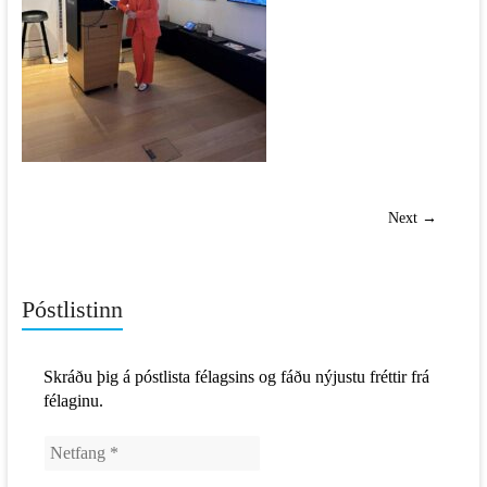
Next →
Póstlistinn
Skráðu þig á póstlista félagsins og fáðu nýjustu fréttir frá
félaginu.