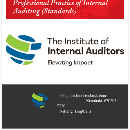
Félag um innri endurskoðun
Kennitala: 670203-
5220
Netfang: fie@fie.is