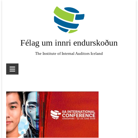
Skip
to
content
Félag um innri endurskoðun
The Institute of Internal Auditors Iceland