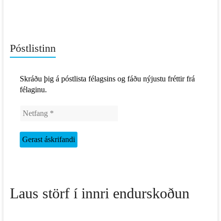
Póstlistinn
Skráðu þig á póstlista félagsins og fáðu nýjustu fréttir frá
félaginu.
Laus störf í innri endurskoðun