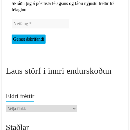
Skráðu þig á póstlista félagsins og fáðu nýjustu fréttir frá
félaginu.
Laus störf í innri endurskoðun
Eldri fréttir
Eldri
fréttir
Staðlar