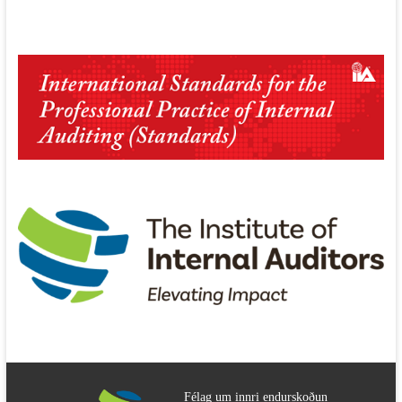
Félag um innri endurskoðun