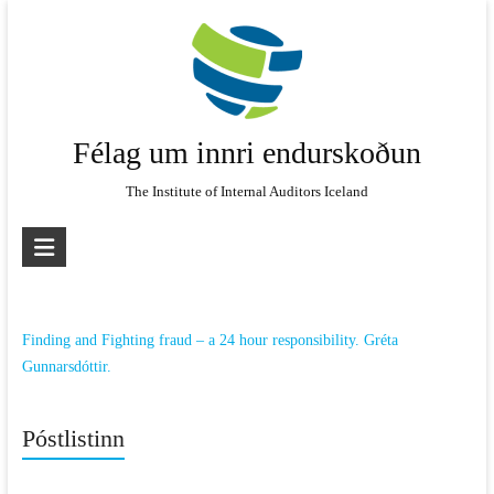
Skip
to
content
Félag um innri endurskoðun
The Institute of Internal Auditors Iceland
Finding and Fighting fraud – a 24 hour responsibility. Gréta
Gunnarsdóttir.
Póstlistinn