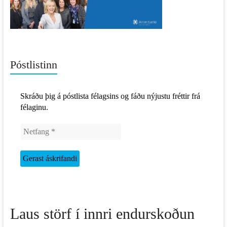
Póstlistinn
Skráðu þig á póstlista félagsins og fáðu nýjustu fréttir frá
félaginu.
Laus störf í innri endurskoðun