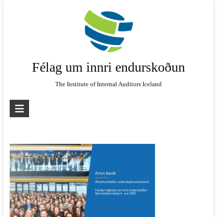
Skip
to
content
Félag um innri endurskoðun
The Institute of Internal Auditors Iceland