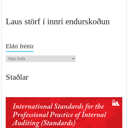
Laus störf í innri endurskoðun
Eldri fréttir
Eldri
fréttir
Staðlar