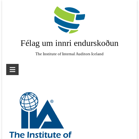
Skip
to
content
Félag um innri endurskoðun
The Institute of Internal Auditors Iceland