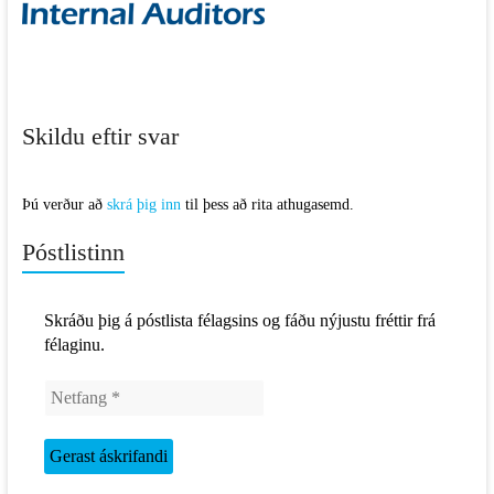
Skildu eftir svar
Þú verður að
skrá þig inn
til þess að rita athugasemd.
Póstlistinn
Skráðu þig á póstlista félagsins og fáðu nýjustu fréttir frá
félaginu.