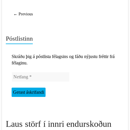
← Previous
Póstlistinn
Skráðu þig á póstlista félagsins og fáðu nýjustu fréttir frá
félaginu.
Laus störf í innri endurskoðun