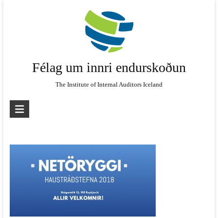
Skip
to
content
Félag um innri endurskoðun
The Institute of Internal Auditors Iceland