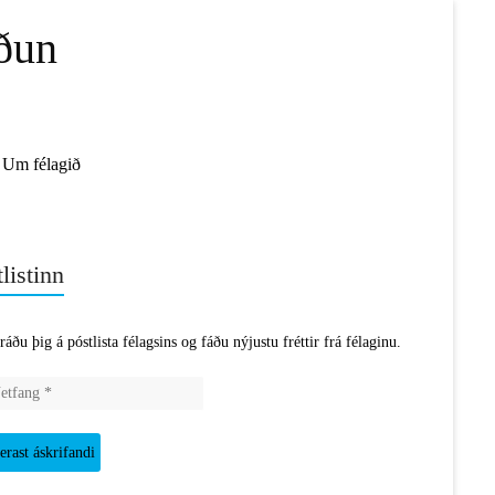
ðun
Um félagið
listinn
ráðu þig á póstlista félagsins og fáðu nýjustu fréttir frá félaginu.