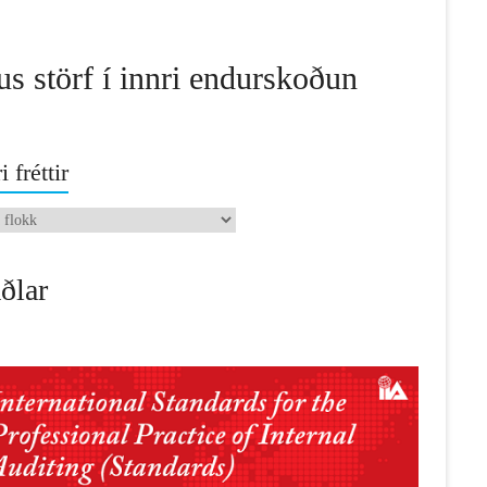
us störf í innri endurskoðun
i fréttir
ðlar