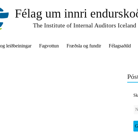
Félag um innri endursko
The Institute of Internal Auditors Iceland
 og leiðbeiningar
Fagvottun
Fræðsla og fundir
Félagsaðild
Póst
Sk