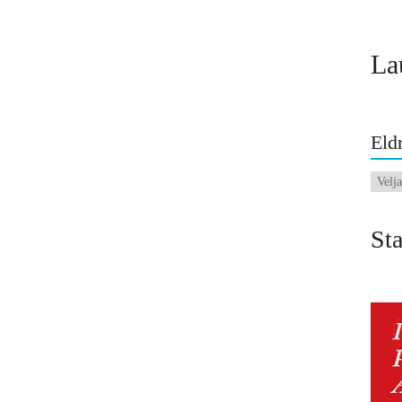
La
Eldr
Eldri
fréttir
Sta