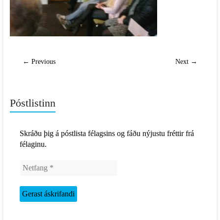
← Previous
Next →
Póstlistinn
Skráðu þig á póstlista félagsins og fáðu nýjustu fréttir frá
félaginu.