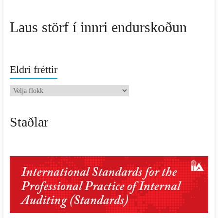
Laus störf í innri endurskoðun
Eldri fréttir
Eldri
fréttir
Staðlar