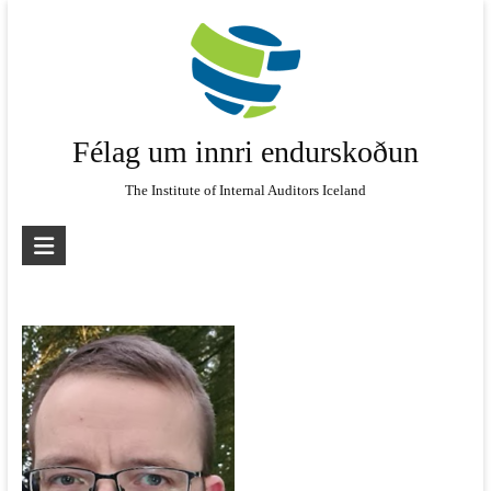
Skip
to
content
Félag um innri endurskoðun
The Institute of Internal Auditors Iceland