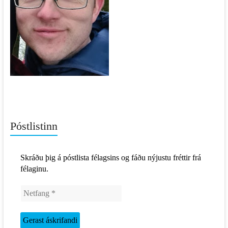
Póstlistinn
Skráðu þig á póstlista félagsins og fáðu nýjustu fréttir frá
félaginu.