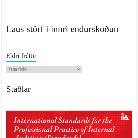
Laus störf í innri endurskoðun
Eldri fréttir
Eldri
fréttir
Staðlar