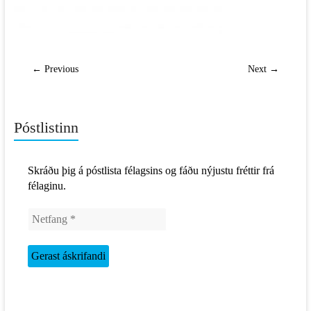
← Previous
Next →
Póstlistinn
Skráðu þig á póstlista félagsins og fáðu nýjustu fréttir frá
félaginu.