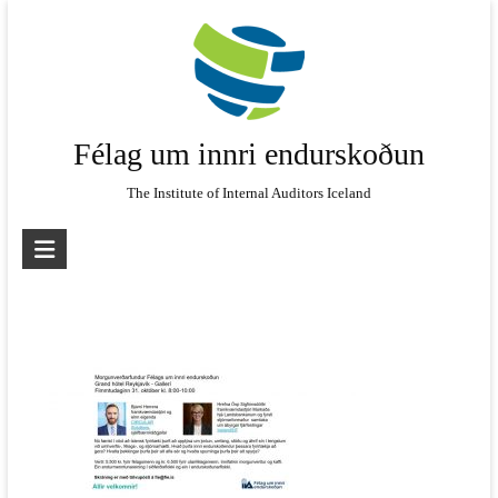
Skip
to
content
Félag um innri endurskoðun
The Institute of Internal Auditors Iceland