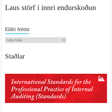
Laus störf í innri endurskoðun
Eldri fréttir
Eldri
fréttir
Staðlar