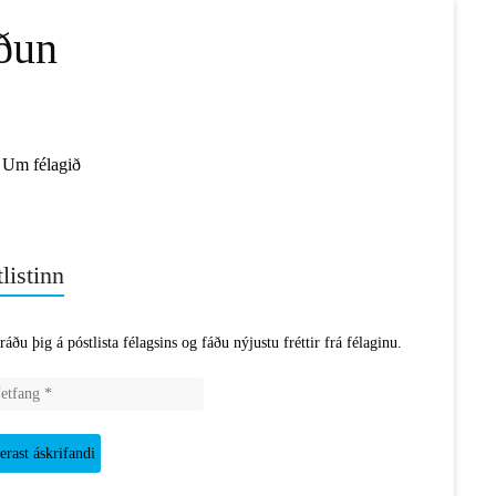
ðun
Um félagið
listinn
ráðu þig á póstlista félagsins og fáðu nýjustu fréttir frá félaginu.