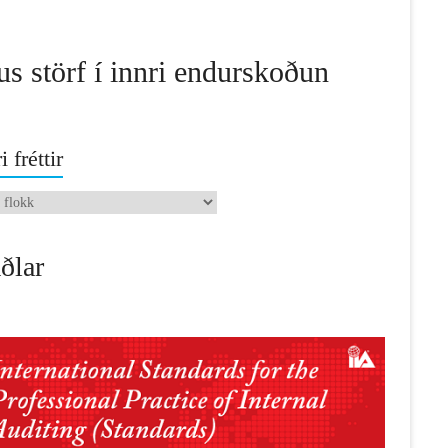
us störf í innri endurskoðun
i fréttir
ðlar