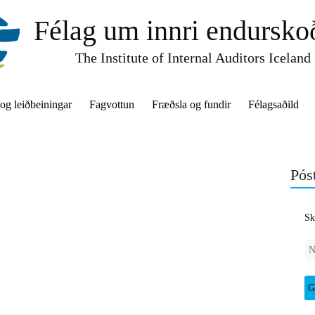
Félag um innri endursko
The Institute of Internal Auditors Iceland
 og leiðbeiningar
Fagvottun
Fræðsla og fundir
Félagsaðild
Póst
Sk