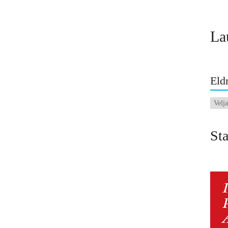
La
Eldr
Eldri
fréttir
Sta