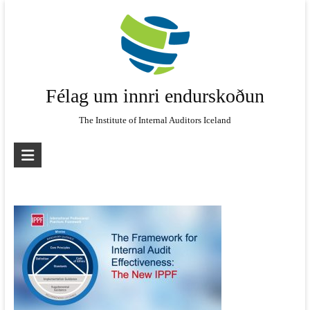
Skip
to
content
Félag um innri endurskoðun
The Institute of Internal Auditors Iceland