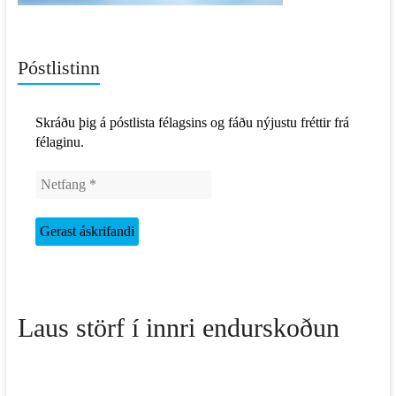
Póstlistinn
Skráðu þig á póstlista félagsins og fáðu nýjustu fréttir frá
félaginu.
Laus störf í innri endurskoðun