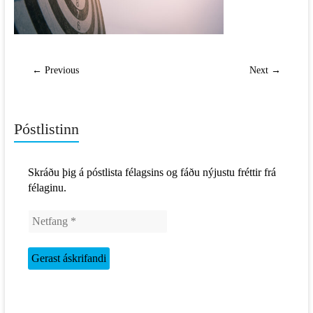
← Previous
Next →
Póstlistinn
Skráðu þig á póstlista félagsins og fáðu nýjustu fréttir frá
félaginu.