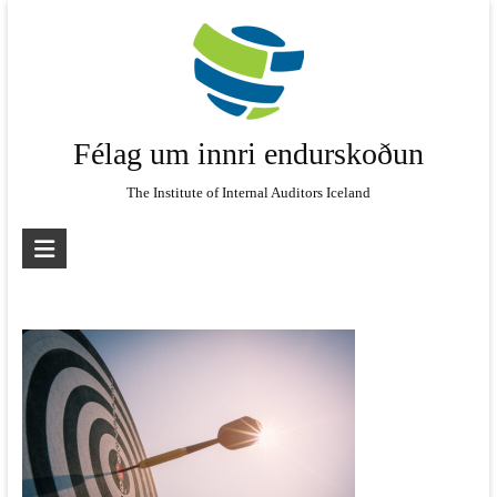
Skip
to
content
Félag um innri endurskoðun
The Institute of Internal Auditors Iceland