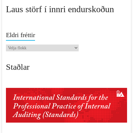
Laus störf í innri endurskoðun
Eldri fréttir
Eldri
fréttir
Staðlar