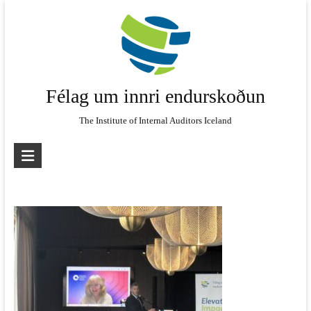
Skip
to
content
Félag um innri endurskoðun
The Institute of Internal Auditors Iceland