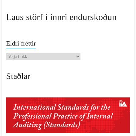
Laus störf í innri endurskoðun
Eldri fréttir
Eldri
fréttir
Staðlar