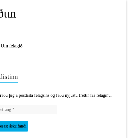
ðun
Um félagið
listinn
ráðu þig á póstlista félagsins og fáðu nýjustu fréttir frá félaginu.