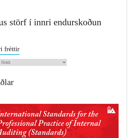
us störf í innri endurskoðun
i fréttir
ðlar