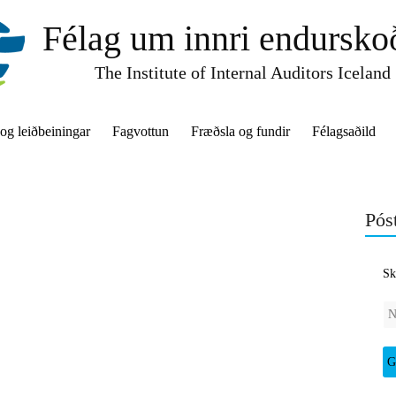
Félag um innri endursko
The Institute of Internal Auditors Iceland
 og leiðbeiningar
Fagvottun
Fræðsla og fundir
Félagsaðild
Póst
Sk