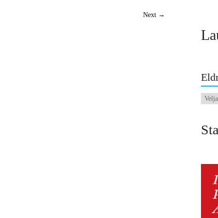
Next →
La
Eldr
Eldri
fréttir
Sta