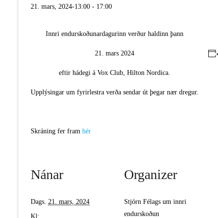
21. mars, 2024-13:00
-
17:00
Innri endurskoðunardagurinn verður haldinn þann
21. mars 2024
eftir hádegi á Vox Club, Hilton Nordica.
Upplýsingar um fyrirlestra verða sendar út þegar nær dregur.
Skráning fer fram
hér
Nánar
Organizer
Dags.
21. mars, 2024
Stjórn Félags um innri
endurskoðun
Kl: