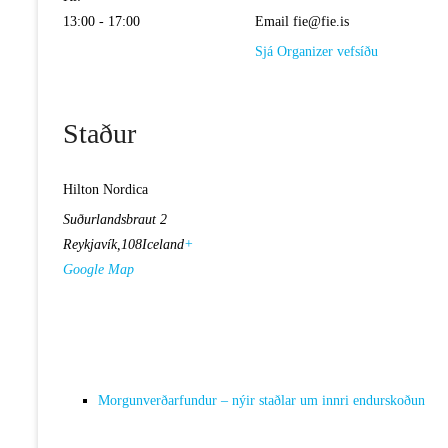
13:00 - 17:00
Email
fie@fie.is
Sjá Organizer vefsíðu
Staður
Hilton Nordica
Suðurlandsbraut 2
Reykjavík
,
108
Iceland
+
Google Map
Morgunverðarfundur – nýir staðlar um innri endurskoðun