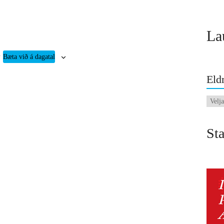
La
Bæta við á dagatal
Eldr
Eldri
fréttir
Sta