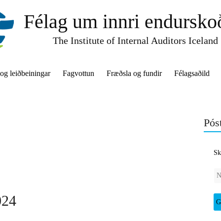
Félag um innri endursko
The Institute of Internal Auditors Iceland
 og leiðbeiningar
Fagvottun
Fræðsla og fundir
Félagsaðild
Póst
Sk
024