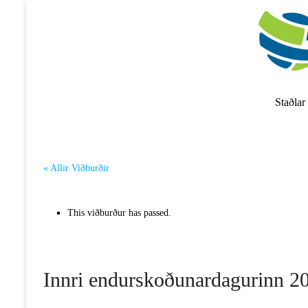
Skip
to
content
Staðlar
« Allir Viðburðir
This viðburður has passed.
Innri endurskoðunardagurinn 2