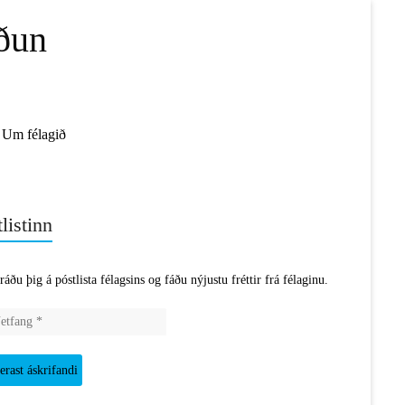
ðun
Um félagið
listinn
ráðu þig á póstlista félagsins og fáðu nýjustu fréttir frá félaginu.