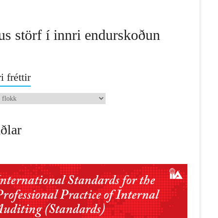
us störf í innri endurskoðun
i fréttir
ðlar