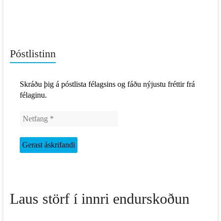
Póstlistinn
Skráðu þig á póstlista félagsins og fáðu nýjustu fréttir frá
félaginu.
Laus störf í innri endurskoðun