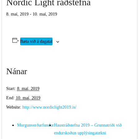
Nordic Light ráðstefna
8. maí, 2019
-
10. maí, 2019
Bæta við á dagatal
Nánar
Start:
8. maí, 2019
End:
10. maí, 2019
Website:
http://www.nordiclight2019.is/
Morgunverðarfundur
Haustráðstefna 2019 – Grunnatriði við
endurskoðun upplýsingatækni