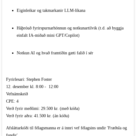
Eiginleikar og takmarkanir LLM-líkana
Háþróuð fyrirspurnarhönnun og notkunartilvik (t.d. að byggja
einfalt IA-miðað mini GPT/Copilot)
Notkun AI og hvað framtíðin gæti falið í sér
Fyrirlesari: Stephen Foster
12. desember kl. 8:00 - 12:00
Vefnámskeið
CPE: 4
Verð fyrir meðlimi: 29.500 kr. (með kóða)
Verð fyrir aðra: 41.500 kr. (án kóða)
Afsláttarkóði til félagsmanna er á innri vef félagsins undir 'Fræðsla og
fundir'.