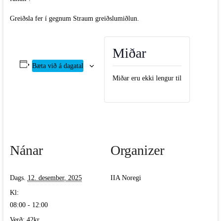
Greiðsla fer í gegnum Straum greiðslumiðlun.
Miðar
Bæta við á dagatal
Miðar eru ekki lengur til
Nánar
Organizer
Dags.
12. desember, 2025
IIA Noregi
Kl:
08:00 - 12:00
Verð:
42kr.