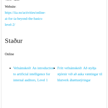
Website:
https://iia.no/activities/online-
ai-for-ia-beyond-the-basics-
level-2/
Staður
Online
Vefnámskeið: An introduction
Frítt vefnámskeið: Að styðja
to artificial intelligence for
stjórnir við að auka væntingar til
internal auditors, Level 1
hlutverk áhættustýringar