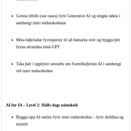
Greina tilfelli (use cases) fyrir Generative AI og tengda tækni í
samhengi innri endurskoðunar
Móta háþróaðar fyrirspurnir til að hámarka svör og byggja þitt
fyrsta sérsniðna mini-GPT
Taka þátt í upplýstri umræðu um framtíðarþróun AI í samhengi
við innri endurskoðun
AI for IA – Level 2: Hálfs dags námskeið
Byggja upp AI-stefnu fyrir innri endurskoðun – fyrir deildina og
teymið