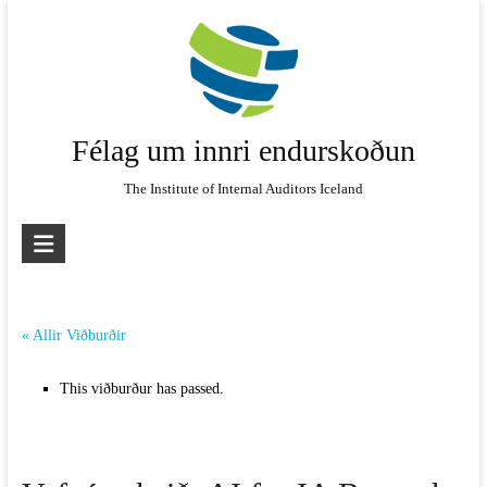
Skip
to
content
Félag um innri endurskoðun
The Institute of Internal Auditors Iceland
« Allir Viðburðir
This viðburður has passed.