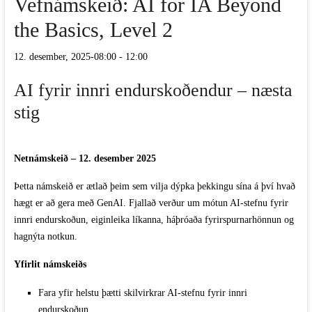
Vefnámskeið: AI for IA Beyond
the Basics, Level 2
12. desember, 2025-08:00
-
12:00
AI fyrir innri endurskoðendur – næsta
stig
Netnámskeið – 12. desember 2025
Þetta námskeið er ætlað þeim sem vilja dýpka þekkingu sína á því hvað
hægt er að gera með GenAI. Fjallað verður um mótun AI-stefnu fyrir
innri endurskoðun, eiginleika líkanna, háþróaða fyrirspurnarhönnun og
hagnýta notkun.
Yfirlit námskeiðs
Fara yfir helstu þætti skilvirkrar AI-stefnu fyrir innri
endurskoðun