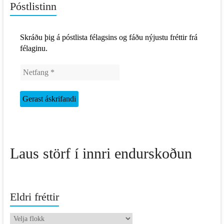
Póstlistinn
Skráðu þig á póstlista félagsins og fáðu nýjustu fréttir frá
félaginu.
Laus störf í innri endurskoðun
Eldri fréttir
Eldri