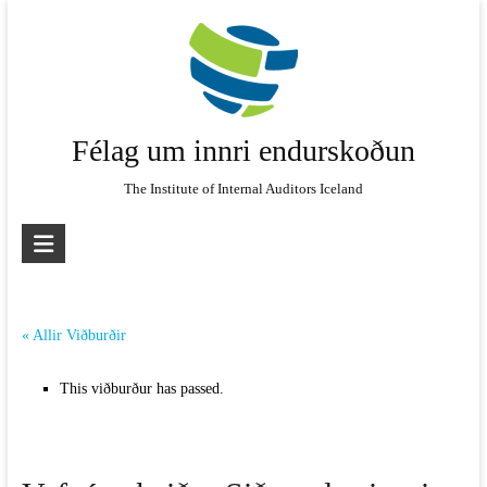
Skip
to
content
Félag um innri endurskoðun
The Institute of Internal Auditors Iceland
« Allir Viðburðir
This viðburður has passed.