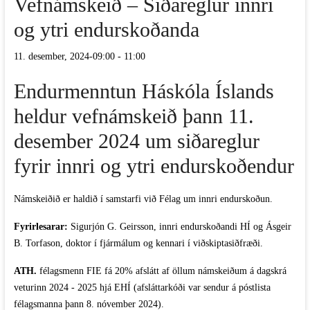
Vefnámskeið – Siðareglur innri
og ytri endurskoðanda
11. desember, 2024-09:00
-
11:00
Endurmenntun Háskóla Íslands
heldur vefnámskeið þann 11.
desember 2024 um siðareglur
fyrir innri og ytri endurskoðendur
Námskeiðið er haldið í samstarfi við Félag um innri endurskoðun.
Fyrirlesarar:
Sigurjón G. Geirsson, innri endurskoðandi HÍ og Ásgeir
B. Torfason, doktor í fjármálum og kennari í viðskiptasiðfræði.
ATH.
félagsmenn FIE fá
20% afslátt af öllum námskeiðum á dagskrá
veturinn 2024 - 2025 hjá EHÍ (afsláttarkóði var sendur á póstlista
félagsmanna þann 8. nóvember 2024).