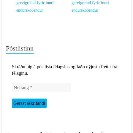
gervigreind fyrir innri
gervigreind fyrir innri
endurskoðendur
endurskoðendur
Póstlistinn
Skráðu þig á póstlista félagsins og fáðu nýjustu fréttir frá
félaginu.