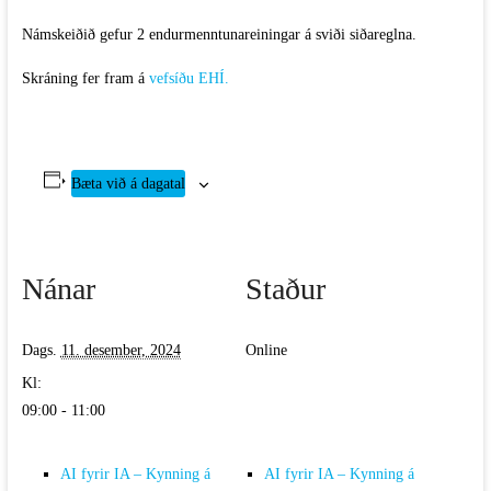
Námskeiðið gefur 2 endurmenntunareiningar á sviði siðareglna.
Skráning fer fram á
vefsíðu EHÍ.
Bæta við á dagatal
Nánar
Staður
Dags.
11. desember, 2024
Online
Kl:
09:00 - 11:00
AI fyrir IA – Kynning á
AI fyrir IA – Kynning á