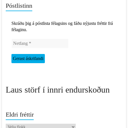
Póstlistinn
Skráðu þig á póstlista félagsins og fáðu nýjustu fréttir frá
félaginu.
Laus störf í innri endurskoðun
Eldri fréttir
Eldri