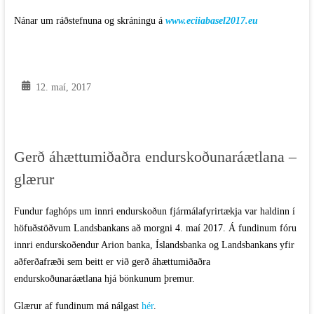
Nánar um ráðstefnuna og skráningu á
www.e
ciiabasel2017.eu
12. maí, 2017
Gerð áhættumiðaðra endurskoðunaráætlana –
glærur
Fundur faghóps um innri endurskoðun fjármálafyrirtækja var haldinn í
höfuðstöðvum Landsbankans að morgni 4. maí 2017. Á fundinum fóru
innri endurskoðendur Arion banka, Íslandsbanka og Landsbankans yfir
aðferðafræði sem beitt er við gerð áhættumiðaðra
endurskoðunaráætlana hjá bönkunum þremur.
Glærur af fundinum má nálgast
hér
.