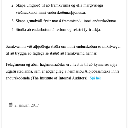
Skapa umgjörð til að framkvæma og efla margvíslega
virðisaukandi innri endurskoðunarþjónustu.
Skapa grundvöll fyrir mat á frammistöðu innri endurskoðunar.
Stuðla að endurbótum á ferlum og rekstri fyrirtækja.
Samkvæmni við alþjóðlega staðla um innri endurskoðun er mikilvægur
til að tryggja að faglega sé staðið að framkvæmd hennar.
Félagsmenn og aðrir hagsmunaaðilar eru hvattir til að kynna sér nýja
útgáfu staðlanna, sem er aðgengileg á heimasíðu Alþjóðasamtaka innri
endurskoðenda (The Institute of Internal Auditors):
Sjá hér
2. janúar, 2017