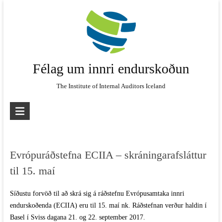
Skip
to
content
Félag um innri endurskoðun
The Institute of Internal Auditors Iceland
Evrópuráðstefna ECIIA – skráningarafsláttur
til 15. maí
Síðustu forvöð til að skrá sig á ráðstefnu Evrópusamtaka innri
endurskoðenda (ECIIA) eru til 15. maí nk. Ráðstefnan verður haldin í
Basel í Sviss dagana 21. og 22. september 2017.