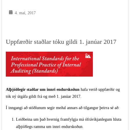
4. maí, 2017
Uppfærðir staðlar tóku gildi 1. janúar 2017
Alþjóðlegir staðlar um innri endurskoðun
hafa verið uppfærðir og
tók ný útgáfa gildi frá og með 1. janúar 2017.
Í inngangi að stöðlunum segir meðal annars að tilgangur þeirra sé að:
Leiðbeina um það hvernig framfylgja má ófrávíkjanlegum hluta
alþjóðlegs ramma um innri endurskoðun.