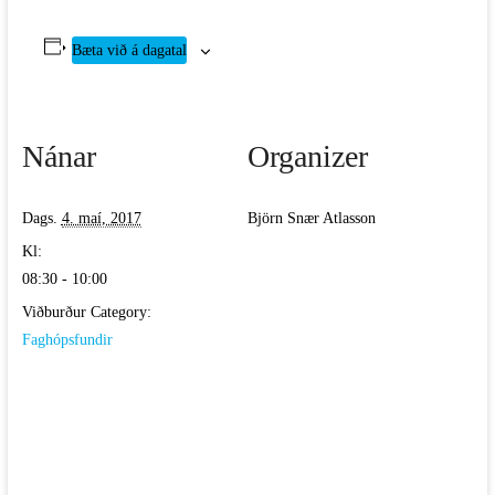
Bæta við á dagatal
Nánar
Organizer
Dags.
4. maí, 2017
Björn Snær Atlasson
Kl:
08:30 - 10:00
Viðburður Category:
Faghópsfundir