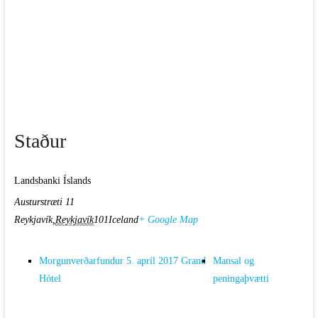
Staður
Landsbanki Íslands
Austurstræti 11
Reykjavík
,
Reykjavík
101
Iceland
+ Google Map
Morgunverðarfundur 5. apríl 2017 Grand
Mansal og
Hótel
peningaþvætti