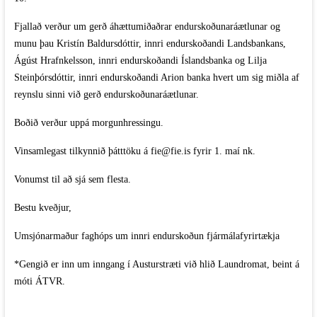
Fjallað verður um gerð áhættumiðaðrar endurskoðunaráætlunar og
munu þau Kristín Baldursdóttir, innri endurskoðandi Landsbankans,
Ágúst Hrafnkelsson, innri endurskoðandi Íslandsbanka og Lilja
Steinþórsdóttir, innri endurskoðandi Arion banka hvert um sig miðla af
reynslu sinni við gerð endurskoðunaráætlunar.
Boðið verður uppá morgunhressingu.
Vinsamlegast tilkynnið þátttöku á fie@fie.is fyrir 1. maí nk.
Vonumst til að sjá sem flesta.
Bestu kveðjur,
Umsjónarmaður faghóps um innri endurskoðun fjármálafyrirtækja
*Gengið er inn um inngang í Austurstræti við hlið Laundromat, beint á
móti ÁTVR.