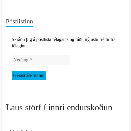
Póstlistinn
Skráðu þig á póstlista félagsins og fáðu nýjustu fréttir frá
félaginu.
Laus störf í innri endurskoðun