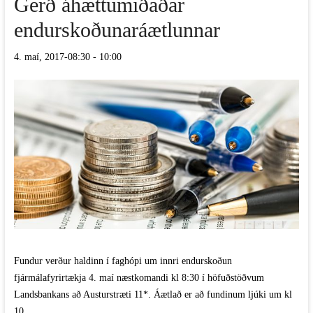
Gerð áhættumiðaðar
endurskoðunaráætlunnar
4. maí, 2017-08:30
-
10:00
Fundur verður haldinn í faghópi um innri endurskoðun
fjármálafyrirtækja 4. maí næstkomandi kl 8:30 í höfuðstöðvum
Landsbankans að Austurstræti 11*. Áætlað er að fundinum ljúki um kl
10.