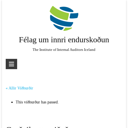
Skip
to
content
Félag um innri endurskoðun
The Institute of Internal Auditors Iceland
« Allir Viðburðir
This viðburður has passed.