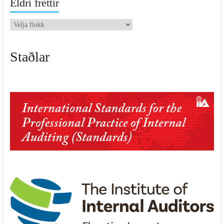
Eldri fréttir
Eldri
fréttir
Staðlar