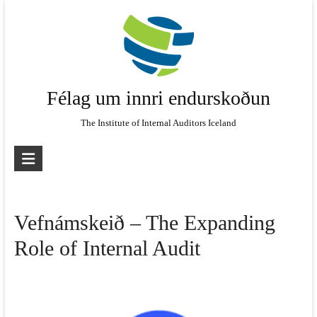
Skip
to
content
Félag um innri endurskoðun
The Institute of Internal Auditors Iceland
Vefnámskeið – The Expanding
Role of Internal Audit