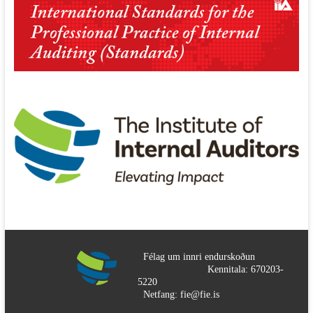
Félag um innri endurskoðun
Kennitala: 670203-
5220
Netfang: fie@fie.is