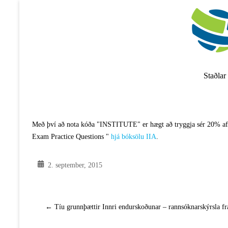
Skip
to
content
Staðlar
Með því að nota kóða "INSTITUTE" er hægt að tryggja sér 20% afsl
Exam Practice Questions "
hjá bóksölu IIA
.
2. september, 2015
←
Tíu grunnþættir Innri endurskoðunar – rannsóknarskýrsla fr