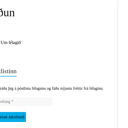
ðun
Um félagið
listinn
ráðu þig á póstlista félagsins og fáðu nýjustu fréttir frá félaginu.