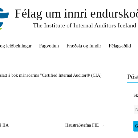
Félag um innri endursko
The Institute of Internal Auditors Iceland
 og leiðbeiningar
Fagvottun
Fræðsla og fundir
Félagsaðild
Póst
átt á bók mánaðarins "Certified Internal Auditor® (CIA)
Sk
á IIA
Haustráðstefna FIE
→