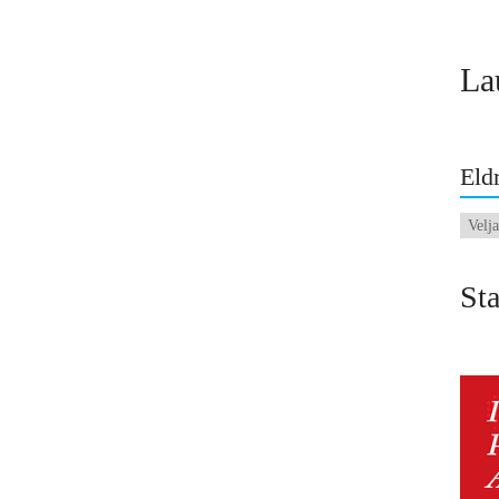
La
Eldr
Eldri
fréttir
Sta