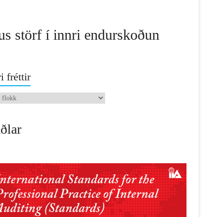
us störf í innri endurskoðun
i fréttir
ðlar