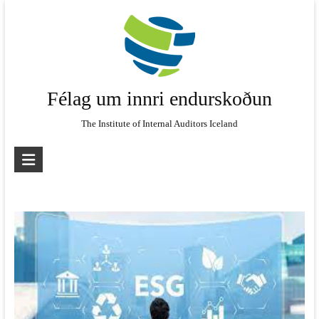
Skip
to
content
Félag um innri endurskoðun
The Institute of Internal Auditors Iceland