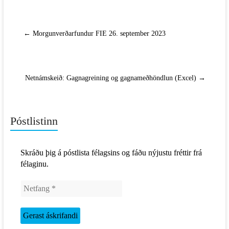
←
Morgunverðarfundur FIE 26. september 2023
Netnámskeið: Gagnagreining og gagnameðhöndlun (Excel)
→
Póstlistinn
Skráðu þig á póstlista félagsins og fáðu nýjustu fréttir frá
félaginu.