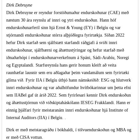
Dirk Debruyne
Dirk Debruyne er reyndur forstöðumaður endurskoðunar (CAE) með
næstum 30 ára reynslu af innri og ytri endurskoðun. Hann hóf
endurskoðunarferil sinn hjá Ernst & Young (EY) í Belgíu og var
stjórnandi endurskoðunar stórra alþjóðlegra fyrirtækja. Síðan 2022
hefur Dirk starfað sem sjálfstætt starfandi ráðgjafi á sviði innri
endurskoðunar, sjálfbærni og áhættustýringar og hefur starfað með
iðnaðarhópi í endurskoðunarverkefnum á Spáni, Sádi-Arabíu, Noregi
og Egyptalandi. Starfsreynsla hans gerir honum kleift að veita
raunhæfar lausnir sem eru aðlagaðar þeim vandamálum sem fyrirtæki
glíma við. Fyrir IIA í Belgíu útbjó hann námskeiðið: ESG og hlutverk
innri endurskoðunar og var aðalhöfundur hvítbókarinnar um þetta efni
sem IIABel gaf út árið 2022. Sem fyrirlesari kennir Dirk endurskoðun
og áhættustjórnun við viðskiptaháskólann IESEG Frakklandi. Hann er
einnig þjálfari fyrir meistaranám innri endurskoðunar hjá Institute of
Internal Auditors (IIA) í Belgíu. .
Dirk er með meistaragráðu í bókhaldi, í tölvuendurskoðun og MBA og
er með CISA vottun.