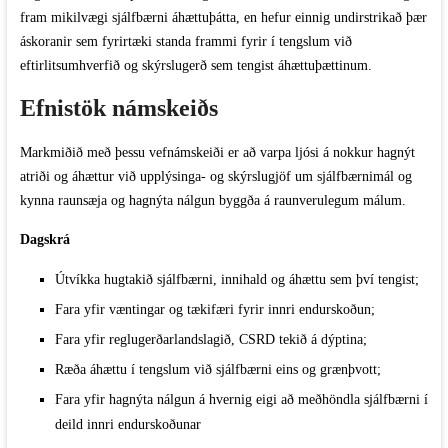
fram mikilvægi sjálfbærni áhættuþátta, en hefur einnig undirstrikað þær
áskoranir sem fyrirtæki standa frammi fyrir í tengslum við
eftirlitsumhverfið og skýrslugerð sem tengist áhættuþættinum.
Efnistök námskeiðs
Markmiðið með þessu vefnámskeiði er að varpa ljósi á nokkur hagnýt
atriði og áhættur við upplýsinga- og skýrslugjöf um sjálfbærnimál og
kynna raunsæja og hagnýta nálgun byggða á raunverulegum málum.
Dagskrá
Útvíkka hugtakið sjálfbærni, innihald og áhættu sem því tengist;
Fara yfir væntingar og tækifæri fyrir innri endurskoðun;
Fara yfir reglugerðarlandslagið, CSRD tekið á dýptina;
Ræða áhættu í tengslum við sjálfbærni eins og grænþvott;
Fara yfir hagnýta nálgun á hvernig eigi að meðhöndla sjálfbærni í
deild innri endurskoðunar