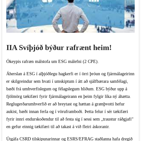
IIA Svíþjóð býður rafrænt heim!
Ókeypis rafræn málstofa um ESG málefni (2 CPE).
Áherslan á ESG í alþjóðlegu hagkerfi er í örri þróun og fjármálageirinn
er skilgreindur sem hvati í umskiptum í átt að sjálfbærara samfélagi,
bæði frá umhverfislegum og félagslegum hliðum. ESG býður upp á
fjölmörg tækifæri fyrir fjármálageirann en þeim fylgir líka ný áhætta.
Reglugerðarumhverfið er að breytast og hættan á grænþvotti hefur
aukist, bæði innan ferla og í vöruframboði. Þetta felur í sér tækifæri
fyrir innri endurskoðendur til að festa sig í sessi sem „traustur ráðgjafi“
en gefur einnig tækifæri til að takast á við fleiri áskoranir.
Útgáfa CSRD tilskipunarinnar og ESRS/EFRAG staðlanna hafa dregið