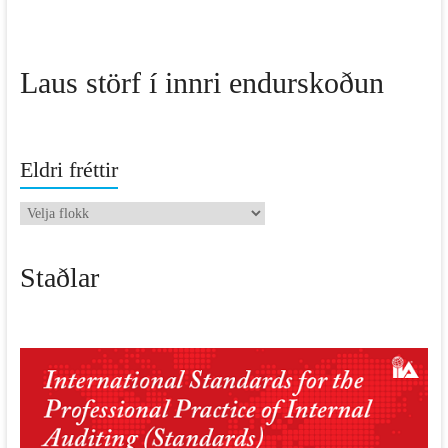
Laus störf í innri endurskoðun
Eldri fréttir
Eldri
fréttir
Staðlar