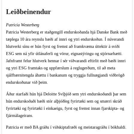
Leiðbeinendur
Patricia Westerberg
Patricia Westerberg er staðgengill endurskoðanda hjá Danske Bank með
tæplega 10 ára reynslu bæði af innri og ytri endurskoðun. Í núverandi
hlutverki sínu er hún fyrst og fremst að framkvæma úttektir á sviði
ESG sem ná yfir útlánaferli og vörur, eignastýringu og stjórnarhætti.
Jafnframt felur hlutverk hennar í sér viðvarandi eftirlit með bæði innri
og ytri ESG framtaks og uppfærslum á reglugerðum, til að meta
sjálfbærnitengda áhættu í bankanum og tryggja fullnægjandi viðbrögð
endurskoðunar við þeim.
Áður starfaði hún hjá Deloitte Svíþjóð sem ytri endurskoðandi þar sem
hún endurskoðaði bæði stór alþjóðleg fyrirtæki sem og smærri skráð
fyrirtæki og fyrirtæki í einkaeigu, fyrst og fremst innan fjarskipta- og
fjármálageirans.
Patricia er með BA gráðu í viðskiptafræði og meistaragráðu í bókhaldi.