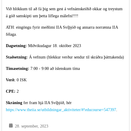
Við hlökkum til að fá þig sem gest á vefnámskeiðið okkar og treystum
á góð samskipti um þetta líflega málefni!!!!
ATH: eingöngu fyrir meðlimi IIA Svíþjóð og annarra norrænna IIA
félaga.
Dagsetning:
Miðvikudagur 18. október 2023
Staðsetning:
Á vefnum (hlekkur verður sendur til skráðra þátttakenda)
Tímasetning:
7:00 - 9:00 að íslenskum tíma
Verð:
0 ISK
CPE:
2
Skráning
fer fram hjá IIA Svíþjóð, hér
https://www.theiia.se/utbildningar_aktiviteter/#!educourse=547397
.
28. september, 2023