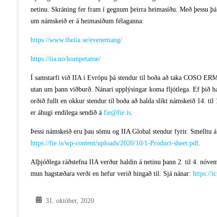
netinu. Skráning fer fram í gegnum þeirra heimasíðu. Með þessu þ
um námskeið er á heimasíðum félaganna:
https://www.theiia.se/evenemang/
https://iia.no/kompetanse/
Í samstarfi við IIA í Evrópu þá stendur til boða að taka COSO ERM
utan um þann viðburð. Nánari upplýsingar koma fljótlega. Ef þið 
orðið fullt en okkur stendur til boða að halda slíkt námskeið 14. t
er áhugi endilega sendið á
fie@fie.is
.
Þessi námskeið eru þau sömu og IIA Global stendur fyrir. Smelltu á 
https://fie.is/wp-content/uploads/2020/10/1-Product-sheet.pdf
.
Alþjóðlega ráðstefna IIA verður haldin á netinu þann 2. til 4. nó
mun hagstæðara verði en hefur verið hingað til. Sjá nánar:
https://i
31. október, 2020