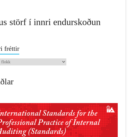
us störf í innri endurskoðun
i fréttir
ðlar