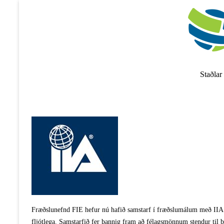
Skip
to
content
Staðlar
Fræðslunefnd FIE hefur nú hafið samstarf í fræðslumálum með IIA 
fljótlega. Samstarfið fer þannig fram að félagsmönnum stendur til