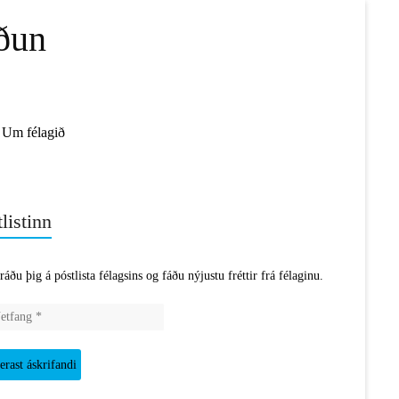
ðun
Um félagið
listinn
ráðu þig á póstlista félagsins og fáðu nýjustu fréttir frá félaginu.