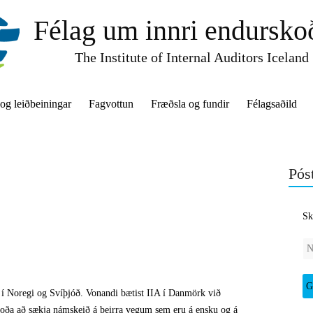
Félag um innri endursko
The Institute of Internal Auditors Iceland
 og leiðbeiningar
Fagvottun
Fræðsla og fundir
Félagsaðild
Póst
Sk
í Noregi og Svíþjóð. Vonandi bætist IIA í Danmörk við
 boða að sækja námskeið á þeirra vegum sem eru á ensku og á