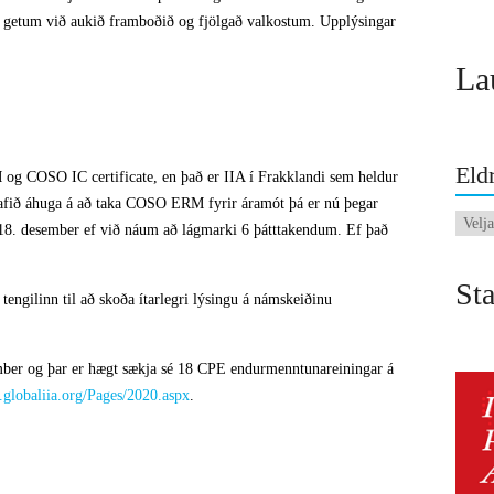
á getum við aukið framboðið og fjölgað valkostum. Upplýsingar
La
Eldr
 og COSO IC certificate, en það er IIA í Frakklandi sem heldur
hafið áhuga á að taka COSO ERM fyrir áramót þá er nú þegar
Eldri
il 18. desember ef við náum að lágmarki 6 þátttakendum. Ef það
fréttir
Sta
tengilinn til að skoða ítarlegri lýsingu á námskeiðinu
vember og þar er hægt sækja sé 18 CPE endurmenntunareiningar á
c.globaliia.org/Pages/2020.aspx
.