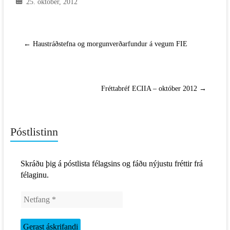
25. október, 2012
←
Haustráðstefna og morgunverðarfundur á vegum FIE
Fréttabréf ECIIA – október 2012
→
Póstlistinn
Skráðu þig á póstlista félagsins og fáðu nýjustu fréttir frá
félaginu.