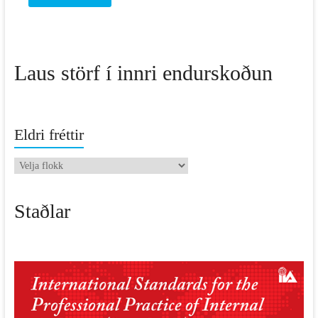
Laus störf í innri endurskoðun
Eldri fréttir
Eldri
fréttir
Staðlar