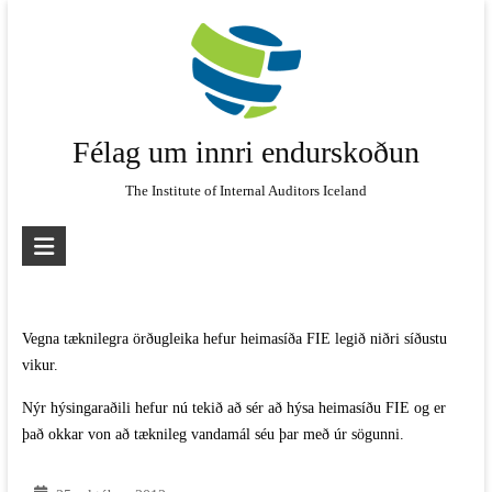
Skip
to
content
Félag um innri endurskoðun
The Institute of Internal Auditors Iceland
Vegna tæknilegra örðugleika hefur heimasíða FIE legið niðri síðustu
vikur.
Nýr hýsingaraðili hefur nú tekið að sér að hýsa heimasíðu FIE og er
það okkar von að tæknileg vandamál séu þar með úr sögunni.