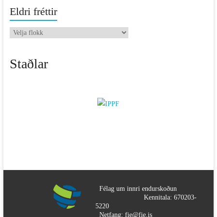
Eldri fréttir
Eldri
fréttir
Staðlar
Félag um innri endurskoðun
Kennitala: 670203-
5220
Netfang: fie@fie.is