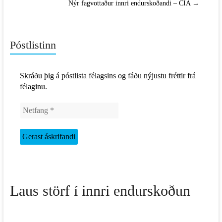
Nýr fagvottaður innri endurskoðandi – CIA
→
Póstlistinn
Skráðu þig á póstlista félagsins og fáðu nýjustu fréttir frá
félaginu.
Laus störf í innri endurskoðun