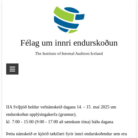
Skip
to
content
Félag um innri endurskoðun
The Institute of Internal Auditors Iceland
IIA Svíþjóð heldur vefnámskeið dagana 14. - 15. maí 2025 um
endurskoðun upplýsingakerfa (grunnur),
kl. 7:00 - 15:00 (9:00 - 17:00 að sænskum tíma) báða dagana.
Þetta námskeið er kjörið tækifæri fyrir innri endurskoðendur sem eru