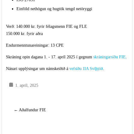
Einföld nethögun og hugtök tengd netöryggi
Verð: 140.000 kr. fyrir félagsmenn FIE og FLE
150.000 kr. fyrir aðra
Endurmenntunareiningar: 13 CPE
Skráning opin dagana 1. - 17. apríl 2025 í gegnum
skráningarsíðu FIE
.
Nánari upplýsingar um námskeiðið á
vefsíðu IIA Svíþjóð
.
1. apríl, 2025
←
Aðalfundur FIE