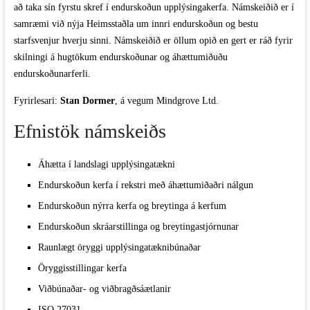
að taka sín fyrstu skref í endurskoðun upplýsingakerfa. Námskeiðið er í
samræmi við nýja Heimsstaðla um innri endurskoðun og bestu
starfsvenjur hverju sinni. Námskeiðið er öllum opið en gert er ráð fyrir
skilningi á hugtökum endurskoðunar og áhættumiðuðu
endurskoðunarferli.
Fyrirlesari:
Stan Dormer
, á vegum Mindgrove Ltd.
Efnistök námskeiðs
Áhætta í landslagi upplýsingatækni
Endurskoðun kerfa í rekstri með áhættumiðaðri nálgun
Endurskoðun nýrra kerfa og breytinga á kerfum
Endurskoðun skráarstillinga og breytingastjórnunar
Raunlægt öryggi upplýsingatæknibúnaðar
Öryggisstillingar kerfa
Viðbúnaðar- og viðbragðsáætlanir
ISO 27031