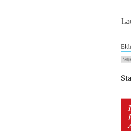
La
Eldr
Eldri
fréttir
Sta