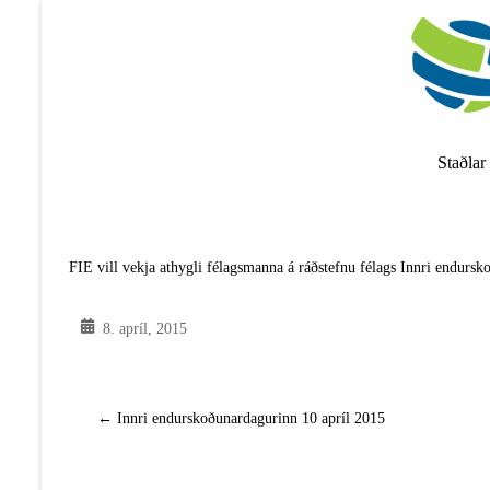
Skip
to
content
Staðlar
FIE vill vekja athygli félagsmanna á ráðstefnu félags Innri endur
8. apríl, 2015
←
Innri endurskoðunardagurinn 10 apríl 2015