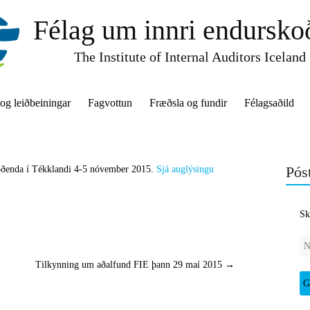
Félag um innri endursko
The Institute of Internal Auditors Iceland
 og leiðbeiningar
Fagvottun
Fræðsla og fundir
Félagsaðild
Póst
skoðenda í Tékklandi 4-5 nóvember 2015.
Sjá auglýsingu
Sk
Tilkynning um aðalfund FIE þann 29 maí 2015
→