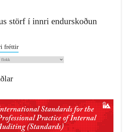
us störf í innri endurskoðun
i fréttir
ðlar