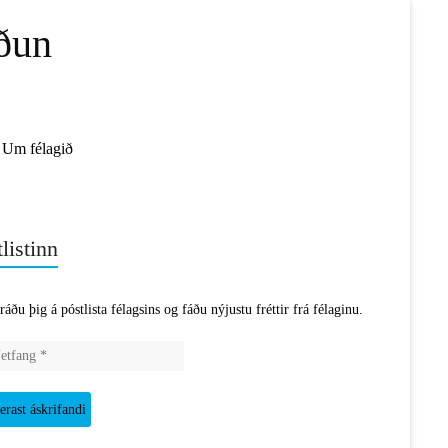
ðun
Um félagið
listinn
ráðu þig á póstlista félagsins og fáðu nýjustu fréttir frá félaginu.