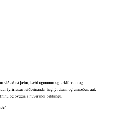
um við að ná þeim, bæði ógnunum og tækifærum og
eldur fyrirlestur leiðbeinanda, hagnýt dæmi og umræður, auk
sefninu og byggja á núverandi þekkingu.
2024