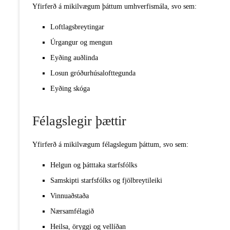
Yfirferð á mikilvægum þáttum umhverfismála, svo sem:
Loftlagsbreytingar
Úrgangur og mengun
Eyðing auðlinda
Losun gróðurhúsalofttegunda
Eyðing skóga
Félagslegir þættir
Yfirferð á mikilvægum félagslegum þáttum, svo sem:
Helgun og þátttaka starfsfólks
Samskipti starfsfólks og fjölbreytileiki
Vinnuaðstaða
Nærsamfélagið
Heilsa, öryggi og vellíðan