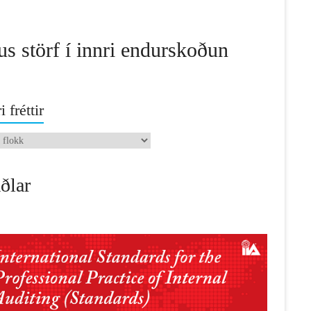
us störf í innri endurskoðun
i fréttir
ðlar