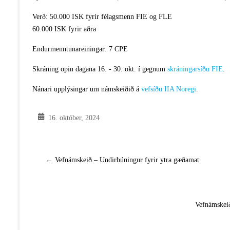
Verð: 50.000 ISK fyrir félagsmenn FIE og FLE
60.000 ISK fyrir aðra
Endurmenntunareiningar: 7 CPE
Skráning opin dagana 16. - 30. okt. í gegnum
skráningarsíðu FIE
.
Nánari upplýsingar um námskeiðið á
vefsíðu IIA Noregi
.
16. október, 2024
←
Vefnámskeið – Undirbúningur fyrir ytra gæðamat
Vefnámskeið