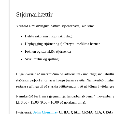
Stjórnarhættir
Yfirferð á mikilvægum þáttum stjórnarhátta, svo sem:
Helstu áskoranir í stjórnskipulagi
Uppbygging stjórnar og fjölbreytni meðlima hennar
Þóknun og starfskjör stjórnenda
Svik, mútur og spilling
Hugað verður að markmiðum og áskorunum / undirliggjandi áhætt
staðfestingarþörf stjórnar á hverju þessara sviða. Námskeiðið innih
sértækra æfinga til að styrkja þátttakendur í að ná tölum á viðfang
Námskeiðið fer fram í gegnum fjarfundarbúnað þann 4. nóvember 
kl. 8:00 - 15:00 (9:00 - 16:00 að norskum tíma).
Fyrirlesari:
John
Chesshire
(
CFIIA, QIAL, CRMA, CIA, CISA
)