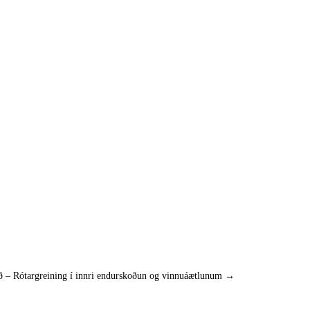
 – Rótargreining í innri endurskoðun og vinnuáætlunum
→