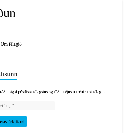
ðun
Um félagið
listinn
ráðu þig á póstlista félagsins og fáðu nýjustu fréttir frá félaginu.