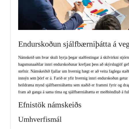
Endurskoðun sjálfbærniþátta á ve
Námskeið um hvar skuli byrja þegar staðfestingar á skilvirkni stjórn
hagsmunaaðilar innri endurskoðunar krefjast þess að skýrslugjöf gef
stefnir. Námskeiðið fjallar um hvernig hægt er að veita faglega st
innsýn sem þörf er á. Farið er yfir hvernig innri endurskoðun getur
heildræna mynd sjálfbærniáhættu sem staðið er frammi fyrir og drag
fram að ganga á sama tíma og sjálfbærniáhætta er meðhöndluð á ful
Efnistök námskeiðs
Umhverfismál