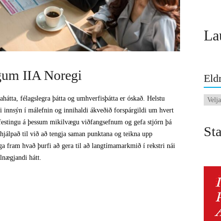
La
gum IIA Noregi
Eldr
ahátta, félagslegra þátta og umhverfisþátta er óskað. Helstu
Eldri
i innsýn í málefnin og innihaldi ákveðið forspárgildi um hvert
fréttir
aðfestingu á þessum mikilvægu viðfangsefnum og gefa stjórn þá
Sta
 hjálpað til við að tengja saman punktana og teikna upp
a fram hvað þurfi að gera til að langtímamarkmið í rekstri nái
lnægjandi hátt.