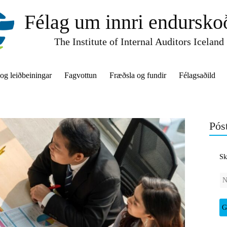
Félag um innri endursko
The Institute of Internal Auditors Iceland
 og leiðbeiningar
Fagvottun
Fræðsla og fundir
Félagsaðild
Póst
Sk